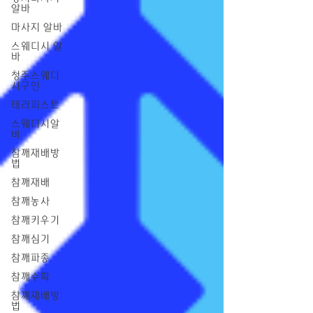
알바
마사지 알바
스웨디시 알
바
청주스웨디
시구인
테라피스트
스웨디시알
바
참깨재배방
법
참깨재배
참깨농사
참깨키우기
참깨심기
참깨파종
참깨수확
참깨재배방
법