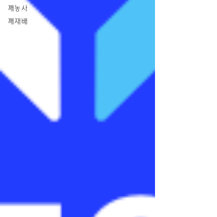
깨농사
깨재배