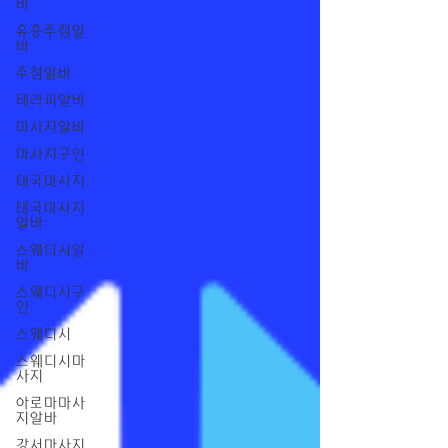
바
유흥주점알
바
주점알바
테라피알바
마사지알바
마사지구인
태국마사지
태국마사지
알바
스웨디시알
바
스웨디시구
인
스웨디시
스웨디시마
사지
아로마마사
지알바
강서마사지